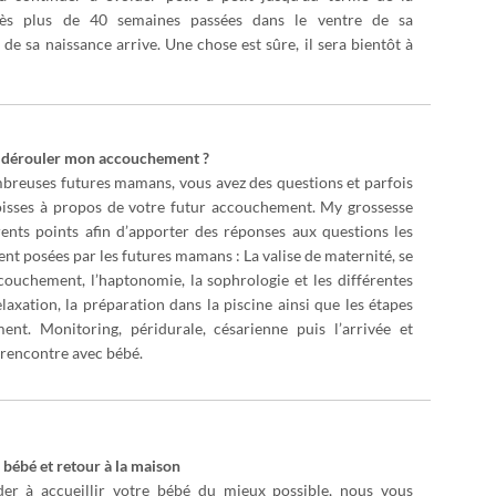
rès plus de 40 semaines passées dans le ventre de sa
de sa naissance arrive. Une chose est sûre, il sera bientôt à
 dérouler mon accouchement ?
euses futures mamans, vous avez des questions et parfois
sses à propos de votre futur accouchement. My grossesse
rents points afin d’apporter des réponses aux questions les
t posées par les futures mamans : La valise de maternité, se
couchement, l’haptonomie, la sophrologie et les différentes
axation, la préparation dans la piscine ainsi que les étapes
ent. Monitoring, péridurale, césarienne puis l’arrivée et
 rencontre avec bébé.
bébé et retour à la maison
er à accueillir votre bébé du mieux possible, nous vous