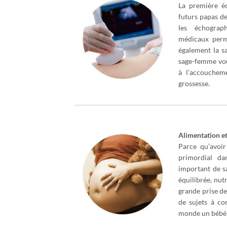
La première éc
futurs papas d
les échograp
médicaux perm
également la s
sage-femme vou
à l’accouchem
grossesse.
Alimentation et
Parce qu’avoir
primordial da
important de s
équilibrée, nut
grande prise de
de sujets à co
monde un bébé 