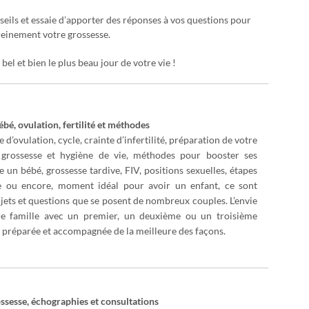
seils et essaie d’apporter des réponses à vos questions pour
ereinement votre grossesse.
bel et bien le plus beau jour de votre vie !
bé, ovulation, fertilité et méthodes
e d’ovulation, cycle, crainte d’infertilité, préparation de votre
 grossesse et hygiène de vie, méthodes pour booster ses
e un bébé, grossesse tardive, FIV, positions sexuelles, étapes
e ou encore, moment idéal pour avoir un enfant, ce sont
ets et questions que se posent de nombreux couples. L’envie
re famille avec un premier, un deuxième ou un troisième
e préparée et accompagnée de la meilleure des façons.
ossesse, échographies et consultations