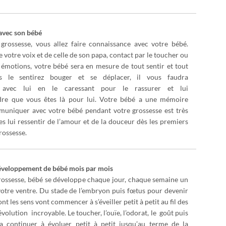
vec son bébé
grossesse, vous allez faire connaissance avec votre bébé.
e votre voix et de celle de son papa, contact par le toucher ou
 émotions, votre bébé sera en mesure de tout sentir et tout
us le sentirez bouger et se déplacer, il vous faudra
avec lui en le caressant pour le rassurer et lui
dre que vous êtes là pour lui. Votre bébé a une mémoire
muniquer avec votre bébé pendant votre grossesse est très
es lui ressentir de l’amour et de la douceur dès les premiers
rossesse.
développement de bébé mois par mois
rossesse, bébé se développe chaque jour, chaque semaine un
votre ventre. Du stade de l’embryon puis fœtus pour devenir
nt les sens vont commencer à s’éveiller petit à petit au fil des
évolution incroyable. Le toucher, l’ouïe, l’odorat, le goût puis
a continuer à évoluer petit à petit jusqu’au terme de la