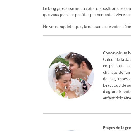
Le blog grossesse met à votre disposition des con
que vous puissiez profiter pleinement et vivre s
Ne vous inquiétez pas, la naissance de votre bébé 
Concevoir un bé
Calcul de la dat
corps pour la
chances de fair
de la grossess
beaucoup de suj
d’agrandir vot
enfant doit êtr
Etapes de la gr