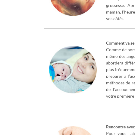
grossesse. Ap
maman, l’heure 
vos côtés.
Comment va se
Comme de nombr
même des angoi
abordera diffé
plus fréquemmen
préparer à l’ac
méthodes de rel
de l’accouchem
votre première
Rencontre avec 
Pour vous aid