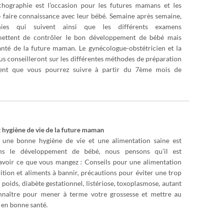
hographie est l’occasion pour les futures mamans et les
e faire connaissance avec leur bébé. Semaine après semaine,
hies qui suivent ainsi que les différents examens
ettent de contrôler le bon développement de bébé mais
anté de la future maman. Le gynécologue-obstétricien et la
s conseilleront sur les différentes méthodes de préparation
ent que vous pourrez suivre à partir du 7ème mois de
 hygiène de vie de la future maman
 une bonne hygiène de vie et une alimentation saine est
ns le développement de bébé, nous pensons qu’il est
avoir ce que vous mangez : Conseils pour une alimentation
rition et aliments à bannir, précautions pour éviter une trop
 poids, diabète gestationnel, listériose, toxoplasmose, autant
nnaître pour mener à terme votre grossesse et mettre au
en bonne santé.