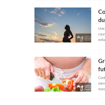
Co
du
Une 
cour
enfa
Gr
fu
Cont
mère
mang