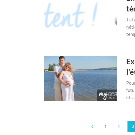
té
J'ai
n'ét
temps
Ex
l’
Pour
futu
étra
Pagination
3
1
2