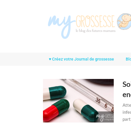
Skip
to
content
♥ Créez votre Journal de grossesse
Bl
So
en
Atte
infe
part