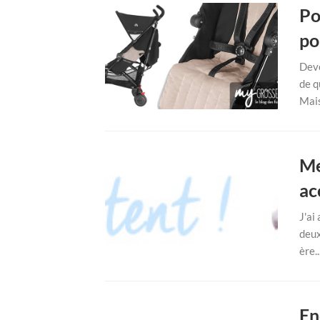
Po
po
Deve
de q
Mais
Me
ac
J'ai
deux
ère..
En