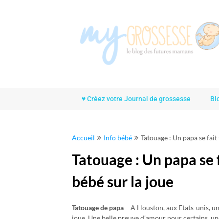
Skip
to
content
♥ Créez votre Journal de grossesse
Bl
Accueil
Info bébé
Tatouage : Un papa se fait
Tatouage : Un papa se f
bébé sur la joue
Tatouage de papa
– A Houston, aux Etats-unis, un 
joue. Une belle preuve d’amour pour certains, un