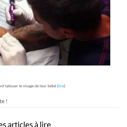
nt tatouer le visage de leur bébé (
lire
)
te !
s articles à lire